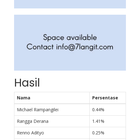
Hasil
Nama
Persentase
Michael Rampangilei
0.44%
Rangga Derana
1.41%
Renno Adityo
0.25%